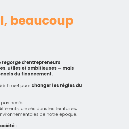
al, beaucoup
e regorge d’entrepreneurs
s, utiles et ambitieuses — mais
tionnels du financement.
réé Time4 pour
changer les règles du
nt pas accès.
fférents, ancrés dans les territoires,
environnementales de notre époque.
ociété :