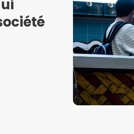
ui
société