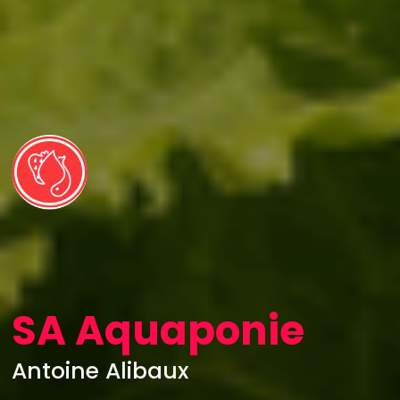
SA Aquaponie
Antoine Alibaux