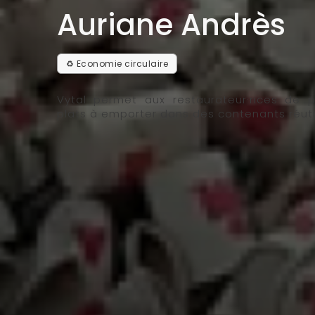
Auriane Andrès
♻️ Economie circulaire
Vytal permet aux restaurateur·rices de p
plats à emporter dans des contenants réutil