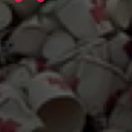
roposer leurs
isables.